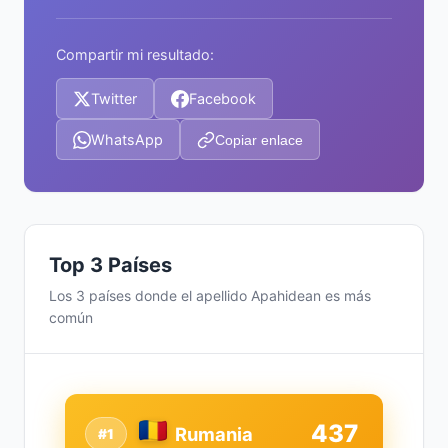
Compartir mi resultado:
Twitter
Facebook
WhatsApp
Copiar enlace
Top 3 Países
Los 3 países donde el apellido Apahidean es más
común
437
Rumania
#1