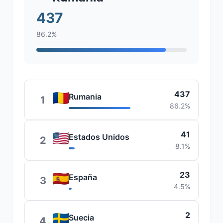
437
86.2%
437
Rumania
1
86.2%
41
Estados Unidos
2
8.1%
23
España
3
4.5%
2
Suecia
4