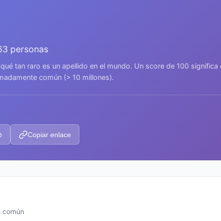
163 personas
 qué tan raro es un apellido en el mundo. Un score de 100 signific
remadamente común (> 10 millones).
p
Copiar enlace
ás común