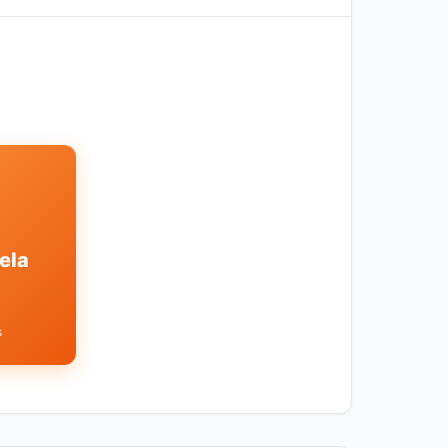
ela
s