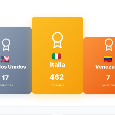
Italia
dos Unidos
Venezu
462
17
7
personas
personas
persona