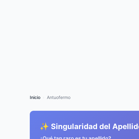
Inicio
Antuofermo
✨ Singularidad del Apellid
¿Qué tan raro es tu apellido?