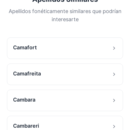
Esta distribución nos ayuda a comprender los
orígenes y la historia migratoria de las familias
Apellidos fonéticamente similares que podrían
con este apellido.
interesarte
Camafort
Camafreita
Cambara
Cambareri