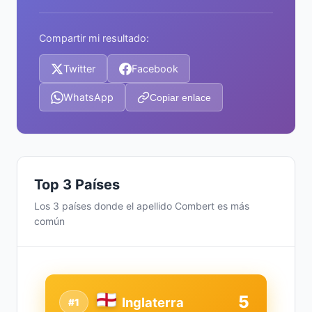
Compartir mi resultado:
Twitter
Facebook
WhatsApp
Copiar enlace
Top 3 Países
Los 3 países donde el apellido Combert es más
común
5
Inglaterra
#1