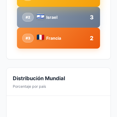
3
Israel
#2
2
Francia
#3
Distribución Mundial
Porcentaje por país