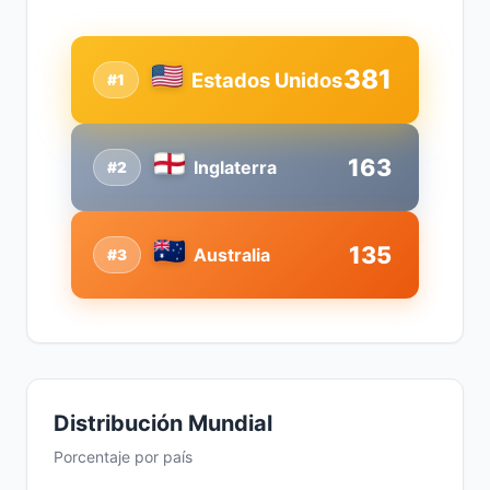
381
Estados Unidos
#1
163
Inglaterra
#2
135
Australia
#3
Distribución Mundial
Porcentaje por país