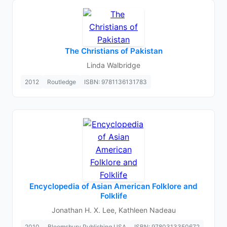
The Christians of Pakistan
Linda Walbridge
2012
Routledge
ISBN: 9781136131783
Encyclopedia of Asian American Folklore and
Folklife
Jonathan H. X. Lee, Kathleen Nadeau
2010
Bloomsbury Publishing USA
ISBN: 9780313350672