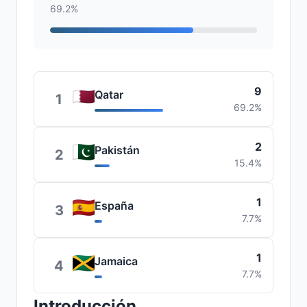
69.2%
9
Qatar
1
69.2%
2
Pakistán
2
15.4%
1
España
3
7.7%
1
Jamaica
4
7.7%
Introducción