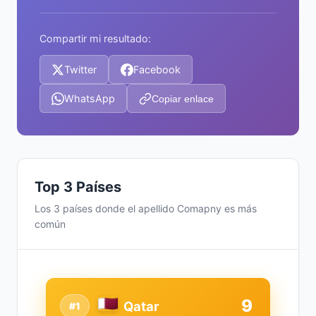
Compartir mi resultado:
Twitter
Facebook
WhatsApp
Copiar enlace
Top 3 Países
Los 3 países donde el apellido Comapny es más
común
9
Qatar
#1