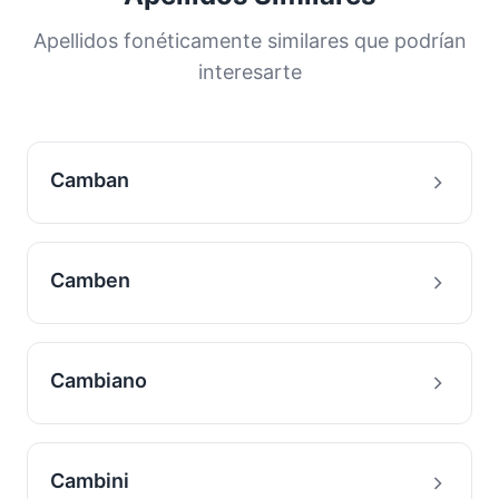
distribución nos ayuda a comprender los
orígenes y la historia migratoria de las familias
Apellidos fonéticamente similares que podrían
con este apellido.
interesarte
Camban
Camben
Cambiano
Cambini