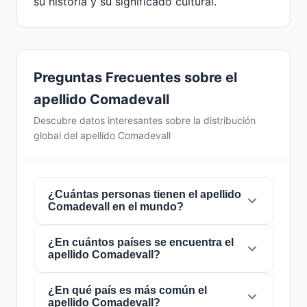
su historia y su significado cultural.
Preguntas Frecuentes sobre el
apellido Comadevall
Descubre datos interesantes sobre la distribución
global del apellido Comadevall
¿Cuántas personas tienen el apellido
Comadevall en el mundo?
¿En cuántos países se encuentra el
Actualmente hay aproximadamente
35
apellido Comadevall?
personas
con el apellido
Comadevall
en todo
el mundo. Esto significa que aproximadamente
1 de cada
¿En qué país es más común el
228,571,429 personas
en el mundo
El apellido
Comadevall
está presente en
1
apellido Comadevall?
lleva este apellido. Se encuentra presente en
1
países
de todo el mundo. Esto lo clasifica