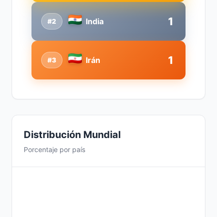
1
India
#2
1
Irán
#3
Distribución Mundial
Porcentaje por país