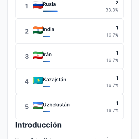
2
Rusia
1
33.3%
1
India
2
16.7%
1
Irán
3
16.7%
1
Kazajstán
4
16.7%
1
Uzbekistán
5
16.7%
Introducción