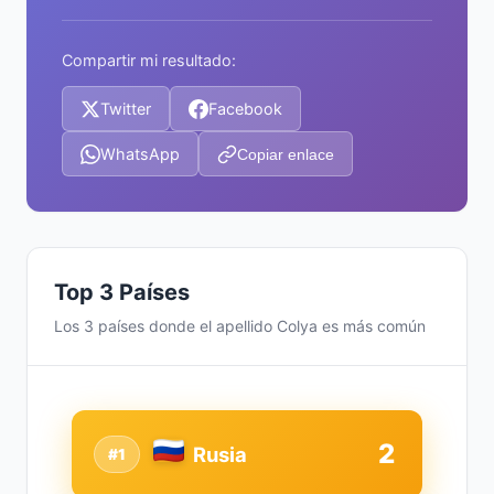
Compartir mi resultado:
Twitter
Facebook
WhatsApp
Copiar enlace
Top 3 Países
Los 3 países donde el apellido Colya es más común
2
Rusia
#1