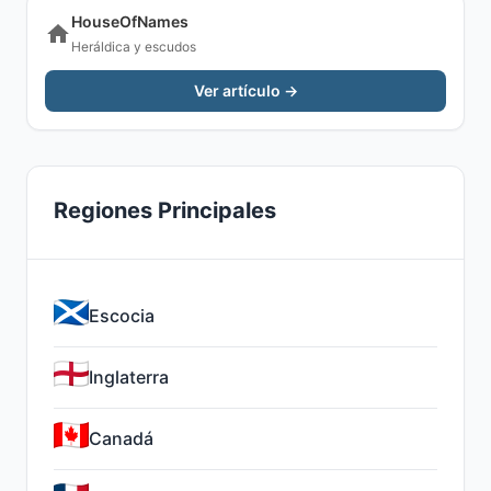
HouseOfNames
Heráldica y escudos
Ver artículo →
Regiones Principales
Escocia
Inglaterra
Canadá