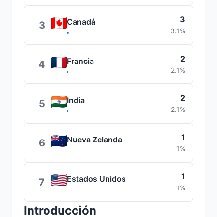
3
Canadá
3
3.1%
2
Francia
4
2.1%
2
India
5
2.1%
1
Nueva Zelanda
6
1%
1
Estados Unidos
7
1%
Introducción