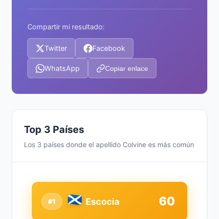
Compartir mi resultado:
Twitter
Facebook
WhatsApp
Copiar enlace
Top 3 Países
Los 3 países donde el apellido Colvine es más común
60
Escocia
#1