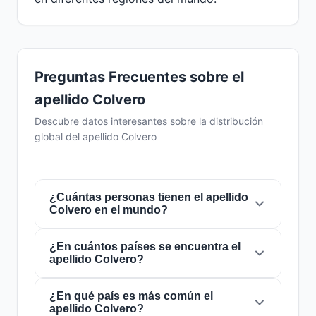
Preguntas Frecuentes sobre el
apellido Colvero
Descubre datos interesantes sobre la distribución
global del apellido Colvero
¿Cuántas personas tienen el apellido
Colvero en el mundo?
¿En cuántos países se encuentra el
Actualmente hay aproximadamente
547
apellido Colvero?
personas
con el apellido
Colvero
en todo el
mundo. Esto significa que aproximadamente 1
de cada
¿En qué país es más común el
14,625,229 personas
en el mundo
El apellido
Colvero
está presente en
4 países
apellido Colvero?
lleva este apellido. Se encuentra presente en
4
de todo el mundo. Esto lo clasifica como un