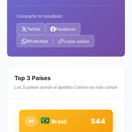
Compartir mi resultado:
Twitter
Facebook
WhatsApp
Copiar enlace
Top 3 Países
Los 3 países donde el apellido Colvero es más común
544
Brasil
#1