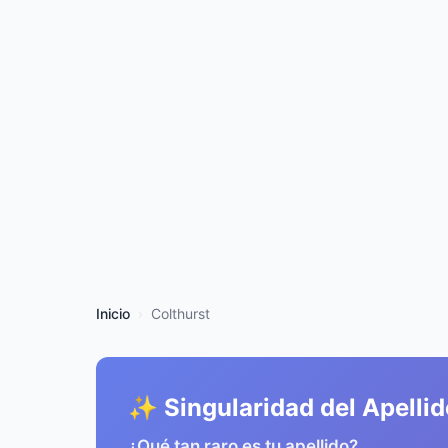
Inicio
Colthurst
✨ Singularidad del Apellid
¿Qué tan raro es tu apellido?