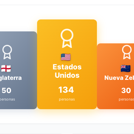
Estados
Unidos
glaterra
Nueva Ze
134
50
30
personas
personas
persona