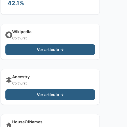
42.1%
Wikipedia
Colthurst
Ver artículo →
Ancestry
Colthurst
Ver artículo →
HouseOfNames