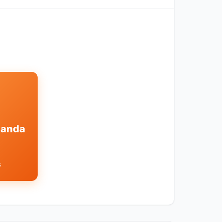
landa
s