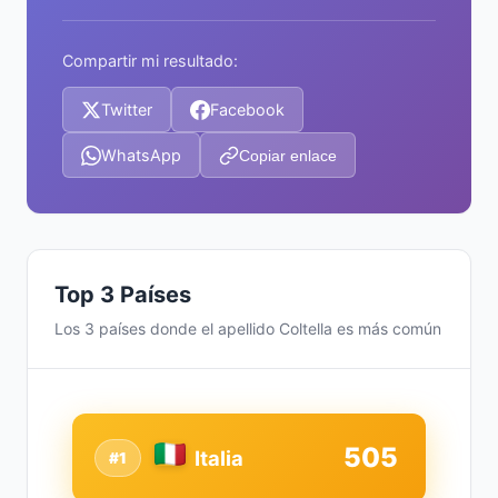
Compartir mi resultado:
Twitter
Facebook
WhatsApp
Copiar enlace
Top 3 Países
Los 3 países donde el apellido Coltella es más común
505
Italia
#1