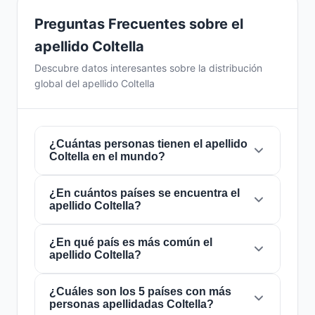
Preguntas Frecuentes sobre el
apellido Coltella
Descubre datos interesantes sobre la distribución
global del apellido Coltella
¿Cuántas personas tienen el apellido
Coltella en el mundo?
¿En cuántos países se encuentra el
Actualmente hay aproximadamente
545
apellido Coltella?
personas
con el apellido
Coltella
en todo el
mundo. Esto significa que aproximadamente 1
de cada
¿En qué país es más común el
14,678,899 personas
en el mundo
El apellido
Coltella
está presente en
10 países
apellido Coltella?
lleva este apellido. Se encuentra presente en
de todo el mundo. Esto lo clasifica como un
10 países
, lo que refleja su distribución global.
apellido de alcance
local
. Su presencia en
múltiples países indica patrones históricos de
¿Cuáles son los 5 países con más
El apellido
Coltella
es más común en
Italia
,
personas apellidadas Coltella?
migración y dispersión familiar a lo largo de los
donde lo portan aproximadamente
505