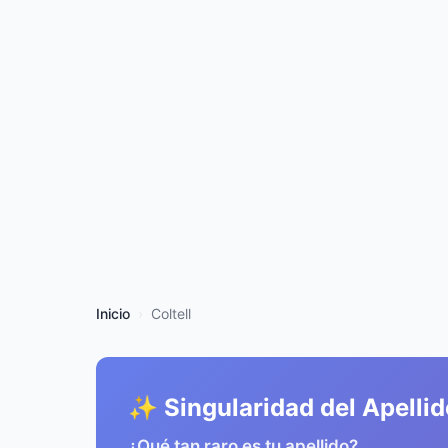
Inicio
Coltell
✨ Singularidad del Apellid
¿Qué tan raro es tu apellido?