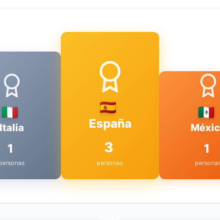
España
Italia
Méxic
3
1
1
personas
personas
persona