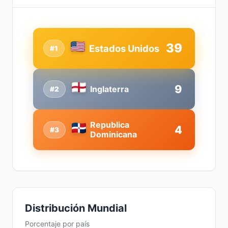
39
Estados Unidos
#1
9
Inglaterra
#2
Republica
4
#3
Dominicana
Distribución Mundial
Porcentaje por país