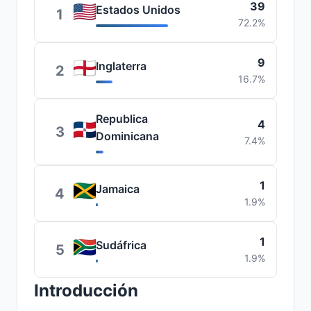
39
Estados Unidos
1
72.2%
9
Inglaterra
2
16.7%
Republica
4
3
Dominicana
7.4%
1
Jamaica
4
1.9%
1
Sudáfrica
5
1.9%
Introducción