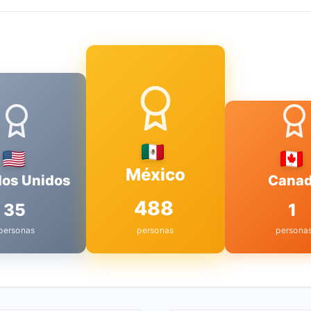
México
dos Unidos
Cana
488
35
1
personas
personas
persona