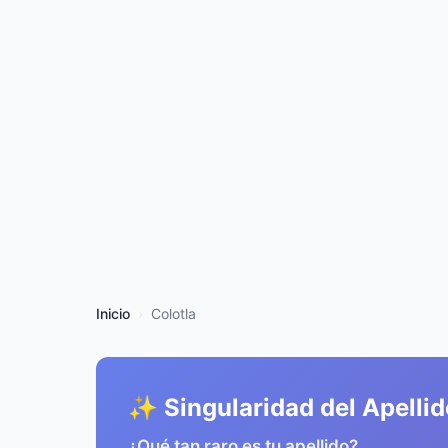
Inicio
Colotla
✨ Singularidad del Apellid
¿Qué tan raro es tu apellido?