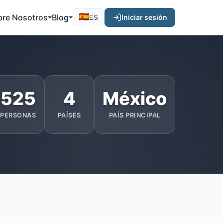
bre Nosotros
Blog
Iniciar sesión
ES
525
4
México
PERSONAS
PAÍSES
PAÍS PRINCIPAL