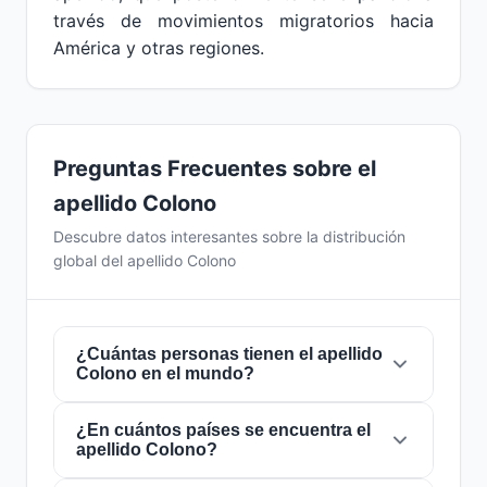
través de movimientos migratorios hacia
América y otras regiones.
Preguntas Frecuentes sobre el
apellido Colono
Descubre datos interesantes sobre la distribución
global del apellido Colono
¿Cuántas personas tienen el apellido
Colono en el mundo?
¿En cuántos países se encuentra el
Actualmente hay aproximadamente
221
apellido Colono?
personas
con el apellido
Colono
en todo el
mundo. Esto significa que aproximadamente 1