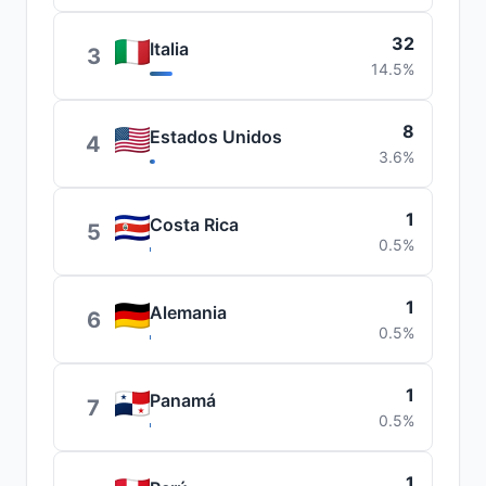
32
Italia
3
14.5%
8
Estados Unidos
4
3.6%
1
Costa Rica
5
0.5%
1
Alemania
6
0.5%
1
Panamá
7
0.5%
1