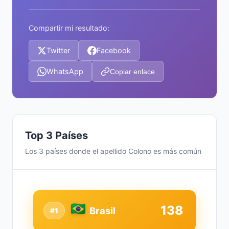
Compartir mi resultado:
Twitter
Facebook
WhatsApp
Copiar enlace
Top 3 Países
Los 3 países donde el apellido Colono es más común
138
Brasil
#1