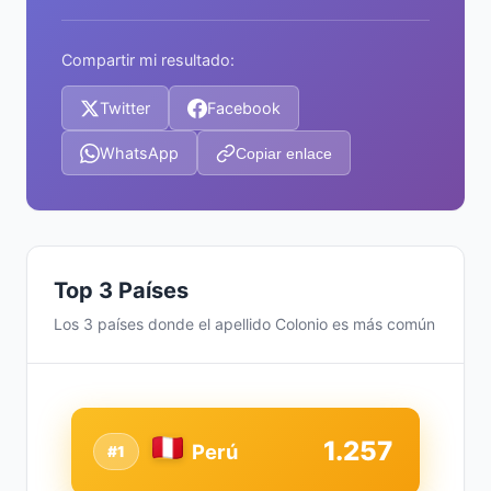
Compartir mi resultado:
Twitter
Facebook
WhatsApp
Copiar enlace
Top 3 Países
Los 3 países donde el apellido Colonio es más común
1.257
Perú
#1