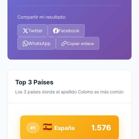
Compartir mi resultado:
Twitter
Facebook
WhatsApp
Copiar enlace
Top 3 Países
Los 3 países donde el apellido Colomo es más común
1.576
España
#1