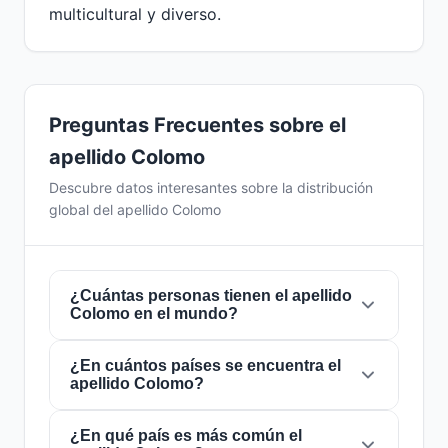
multicultural y diverso.
Preguntas Frecuentes sobre el
apellido Colomo
Descubre datos interesantes sobre la distribución
global del apellido Colomo
¿Cuántas personas tienen el apellido
Colomo en el mundo?
¿En cuántos países se encuentra el
Actualmente hay aproximadamente
4.188
apellido Colomo?
personas
con el apellido
Colomo
en todo el
mundo. Esto significa que aproximadamente 1
de cada
¿En qué país es más común el
1,910,220 personas
en el mundo
El apellido
Colomo
está presente en
25 países