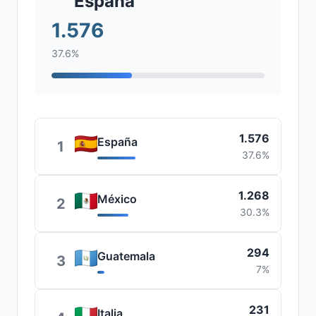
España
1.576
37.6%
1.576
España
1
37.6%
1.268
México
2
30.3%
294
Guatemala
3
7%
231
Italia