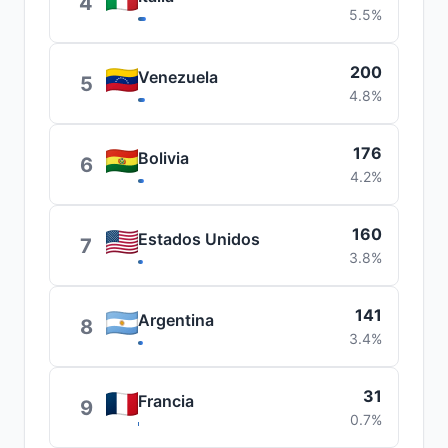
4
5.5%
200
Venezuela
5
4.8%
176
Bolivia
6
4.2%
160
Estados Unidos
7
3.8%
141
Argentina
8
3.4%
31
Francia
9
0.7%