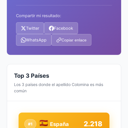
Compartir mi resultado:
Twitter
Facebook
WhatsApp
Copiar enlace
Top 3 Países
Los 3 países donde el apellido Colomina es más
común
2.218
España
#1