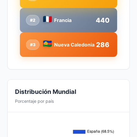
440
Francia
#2
286
Nueva Caledonia
#3
Distribución Mundial
Porcentaje por país