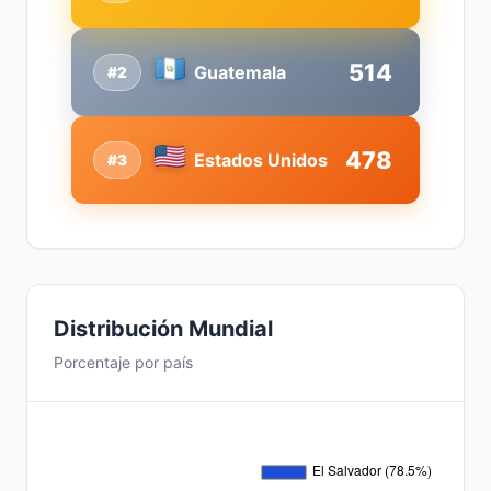
514
Guatemala
#2
478
Estados Unidos
#3
Distribución Mundial
Porcentaje por país