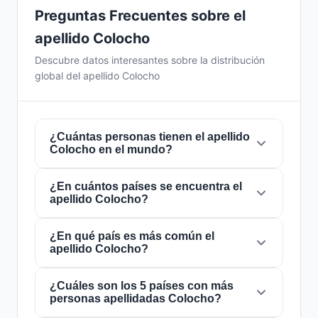
Preguntas Frecuentes sobre el
apellido Colocho
Descubre datos interesantes sobre la distribución
global del apellido Colocho
¿Cuántas personas tienen el apellido
Colocho en el mundo?
¿En cuántos países se encuentra el
Actualmente hay aproximadamente
5.195
apellido Colocho?
personas
con el apellido
Colocho
en todo el
mundo. Esto significa que aproximadamente 1
de cada
¿En qué país es más común el
1,539,942 personas
en el mundo
El apellido
Colocho
está presente en
16
apellido Colocho?
lleva este apellido. Se encuentra presente en
países
de todo el mundo. Esto lo clasifica
16 países
, lo que refleja su distribución global.
como un apellido de alcance
local
. Su
presencia en múltiples países indica patrones
¿Cuáles son los 5 países con más
El apellido
Colocho
es más común en
El
personas apellidadas Colocho?
históricos de migración y dispersión familiar a
Salvador
, donde lo portan aproximadamente