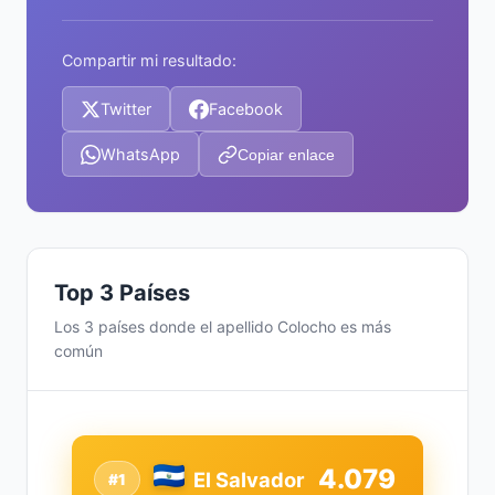
Compartir mi resultado:
Twitter
Facebook
WhatsApp
Copiar enlace
Top 3 Países
Los 3 países donde el apellido Colocho es más
común
4.079
El Salvador
#1