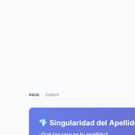
Inicio
Coloch
💎 Singularidad del Apelli
¿Qué tan raro es tu apellido?