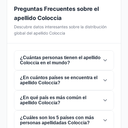
Preguntas Frecuentes sobre el
apellido Coloccia
Descubre datos interesantes sobre la distribución
global del apellido Coloccia
¿Cuántas personas tienen el apellido
Coloccia en el mundo?
¿En cuántos países se encuentra el
Actualmente hay aproximadamente
231
apellido Coloccia?
personas
con el apellido
Coloccia
en todo el
mundo. Esto significa que aproximadamente 1
de cada
¿En qué país es más común el
34,632,035 personas
en el mundo
El apellido
Coloccia
está presente en
5 países
apellido Coloccia?
lleva este apellido. Se encuentra presente en
5
de todo el mundo. Esto lo clasifica como un
países
, lo que refleja su distribución global.
apellido de alcance
local
. Su presencia en
múltiples países indica patrones históricos de
¿Cuáles son los 5 países con más
El apellido
Coloccia
es más común en
Estados
personas apellidadas Coloccia?
migración y dispersión familiar a lo largo de los
Unidos
, donde lo portan aproximadamente
84