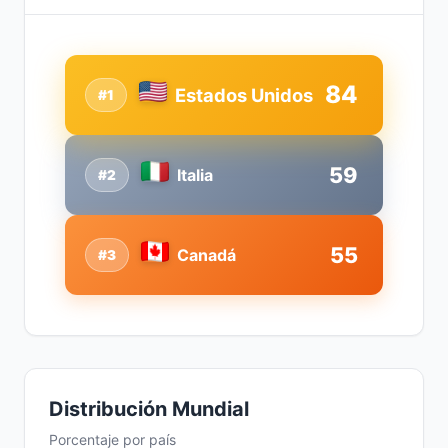
84
Estados Unidos
#1
59
Italia
#2
55
Canadá
#3
Distribución Mundial
Porcentaje por país