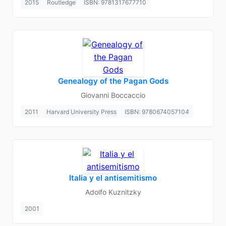
2015
Routledge
ISBN: 9781317677710
Genealogy of the Pagan Gods
Giovanni Boccaccio
2011
Harvard University Press
ISBN: 9780674057104
Italia y el antisemitismo
Adolfo Kuznitzky
2001