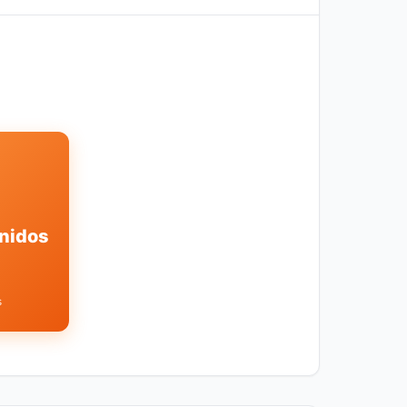
nidos
s