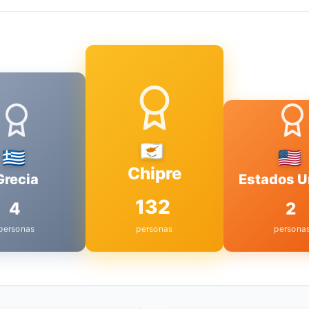
Chipre
Grecia
Estados U
132
4
2
personas
personas
persona