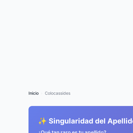
Inicio
Colocassides
✨ Singularidad del Apellid
¿Qué tan raro es tu apellido?