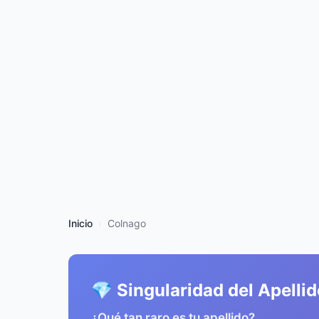
Inicio
Colnago
💎 Singularidad del Apelli
¿Qué tan raro es tu apellido?