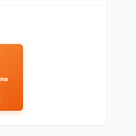
ina
s