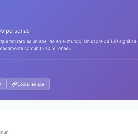
65 personas
 qué tan raro es un apellido en el mundo. Un score de 100 signific
remadamente común (> 10 millones).
p
Copiar enlace
omún