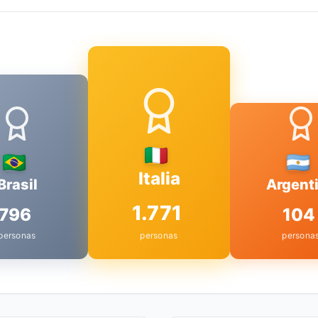
Italia
Brasil
Argent
1.771
796
104
personas
personas
persona