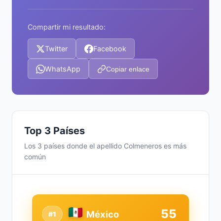
Compartir mi resultado:
Twitter
Facebook
WhatsApp
Copiar enlace
Top 3 Países
Los 3 países donde el apellido Colmeneros es más
común
55
México
#1