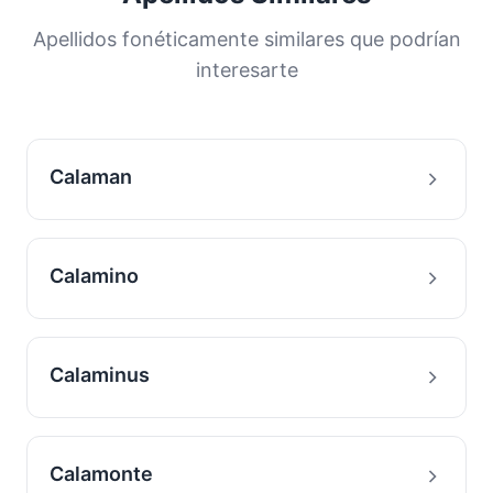
distribución nos ayuda a comprender los
orígenes y la historia migratoria de las familias
Apellidos fonéticamente similares que podrían
con este apellido.
interesarte
Calaman
Calamino
Calaminus
Calamonte