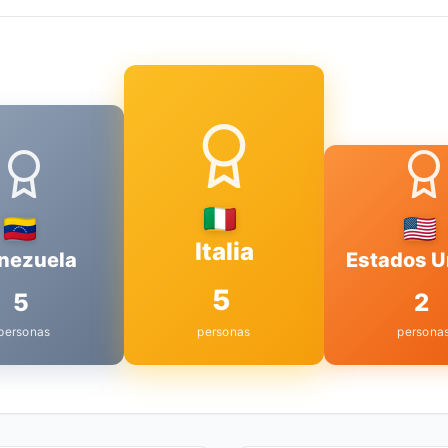
Italia
nezuela
Estados U
5
5
2
personas
personas
persona