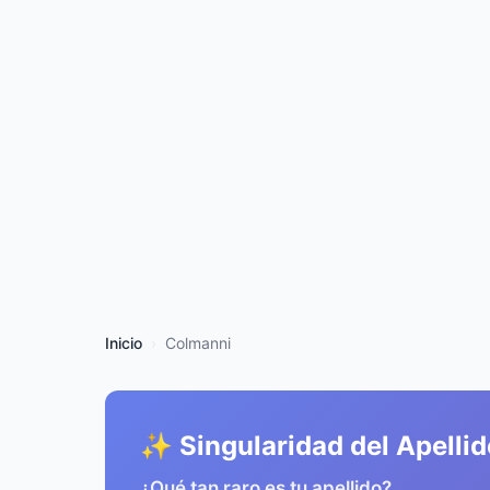
Inicio
Colmanni
✨ Singularidad del Apellid
¿Qué tan raro es tu apellido?