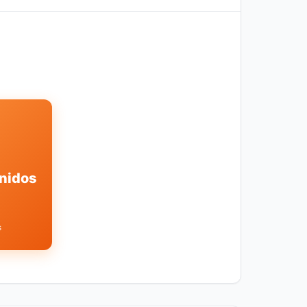
nidos
s