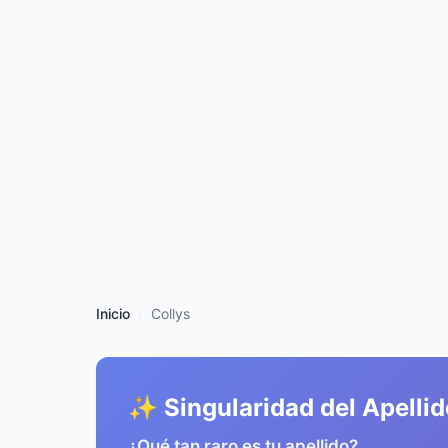
Inicio
Collys
✨ Singularidad del Apellid
¿Qué tan raro es tu apellido?