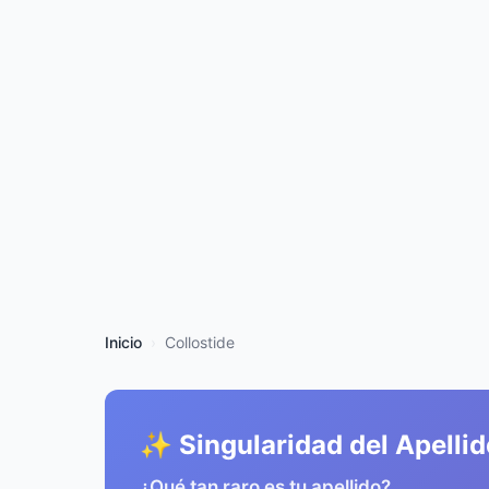
Inicio
Collostide
✨ Singularidad del Apellid
¿Qué tan raro es tu apellido?