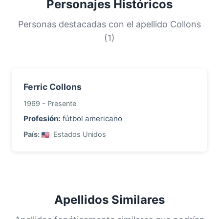
Personajes Históricos
población. Esta distribución nos ayuda a
comprender los orígenes y la historia
Personas destacadas con el apellido Collons
migratoria de las familias con este apellido.
(1)
Ferric Collons
1969 - Presente
Profesión:
fútbol americano
País:
Estados Unidos
Apellidos Similares