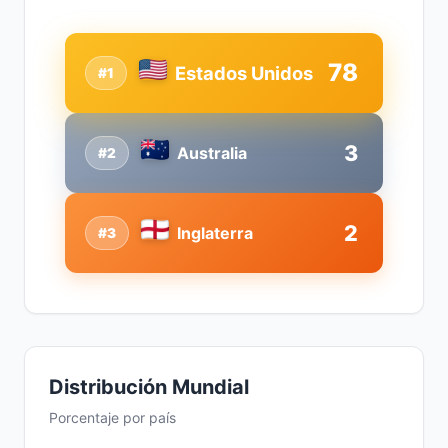
78
Estados Unidos
#1
3
Australia
#2
2
Inglaterra
#3
Distribución Mundial
Porcentaje por país