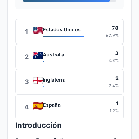
78
Estados Unidos
1
92.9%
3
Australia
2
3.6%
2
Inglaterra
3
2.4%
1
España
4
1.2%
Introducción