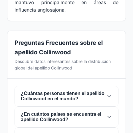
mantuvo principalmente en áreas de
influencia anglosajona.
Preguntas Frecuentes sobre el
apellido Collinwood
Descubre datos interesantes sobre la distribución
global del apellido Collinwood
¿Cuántas personas tienen el apellido
Collinwood en el mundo?
¿En cuántos países se encuentra el
Actualmente hay aproximadamente
142
apellido Collinwood?
personas
con el apellido
Collinwood
en todo
el mundo. Esto significa que aproximadamente