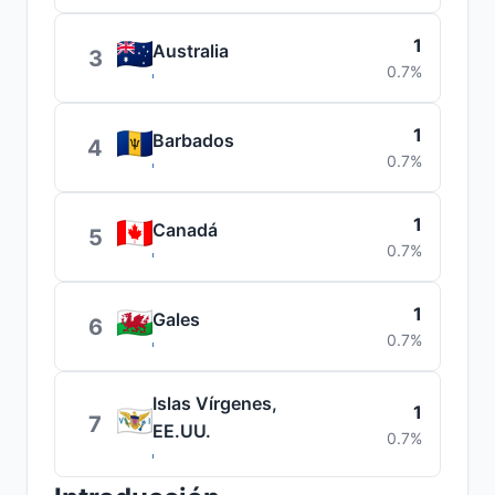
1
Australia
3
0.7%
1
Barbados
4
0.7%
1
Canadá
5
0.7%
1
Gales
6
0.7%
Islas Vírgenes,
1
7
EE.UU.
0.7%