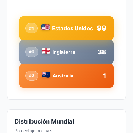
99
Estados Unidos
#1
38
Inglaterra
#2
1
Australia
#3
Distribución Mundial
Porcentaje por país