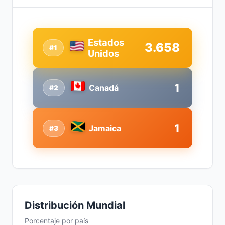
Estados
3.658
#1
Unidos
1
Canadá
#2
1
Jamaica
#3
Distribución Mundial
Porcentaje por país