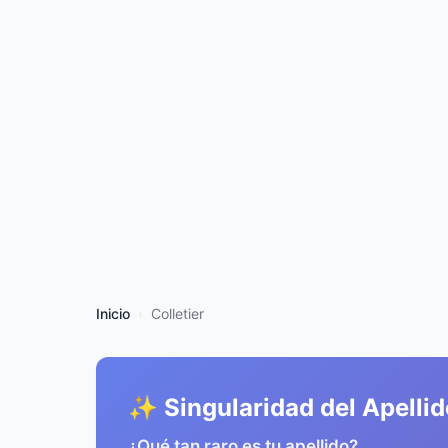
Inicio
Colletier
✨ Singularidad del Apellid
¿Qué tan raro es tu apellido?