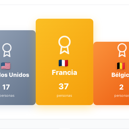
Francia
dos Unidos
Bélgi
37
17
2
personas
personas
persona