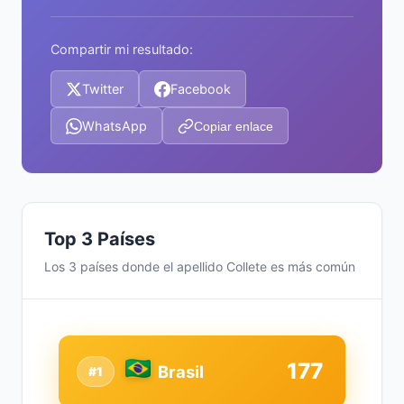
Compartir mi resultado:
Twitter
Facebook
WhatsApp
Copiar enlace
Top 3 Países
Los 3 países donde el apellido Collete es más común
177
Brasil
#1