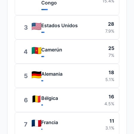
15.4%
Congo
28
Estados Unidos
3
7.9%
25
Camerún
4
7%
18
Alemania
5
5.1%
16
Bélgica
6
4.5%
11
Francia
7
3.1%