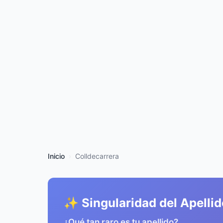
Inicio
Colldecarrera
✨ Singularidad del Apellid
¿Qué tan raro es tu apellido?