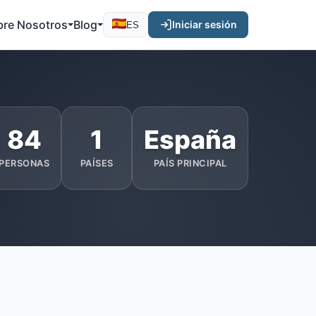
bre Nosotros
Blog
Iniciar sesión
ES
84
1
España
PERSONAS
PAÍSES
PAÍS PRINCIPAL