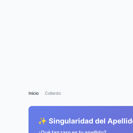
Inicio
Collardo
✨ Singularidad del Apellid
¿Qué tan raro es tu apellido?