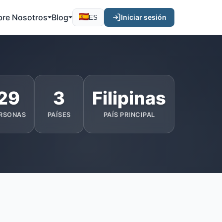
bre Nosotros
Blog
Iniciar sesión
ES
29
3
Filipinas
RSONAS
PAÍSES
PAÍS PRINCIPAL