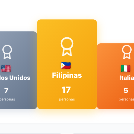
Filipinas
dos Unidos
Itali
17
7
5
personas
personas
persona