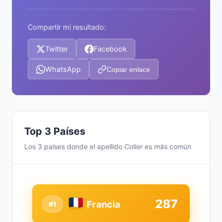
Compartir mi resultado:
Twitter
Facebook
WhatsApp
Copiar enlace
Top 3 Países
Los 3 países donde el apellido Colier es más común
287
Francia
#1