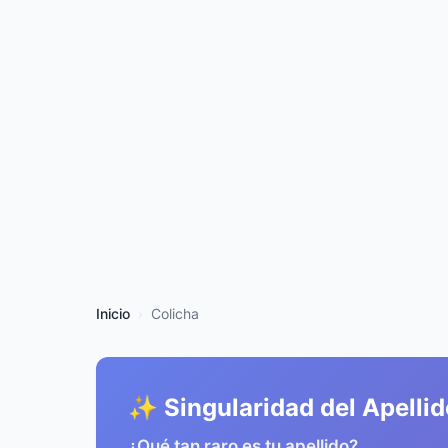
Inicio
Colicha
✨ Singularidad del Apellid
¿Qué tan raro es tu apellido?