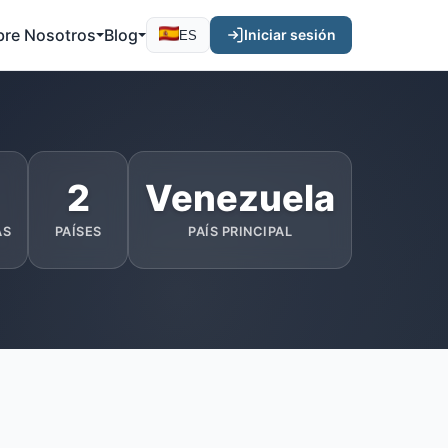
bre Nosotros
Blog
Iniciar sesión
ES
2
Venezuela
AS
PAÍSES
PAÍS PRINCIPAL