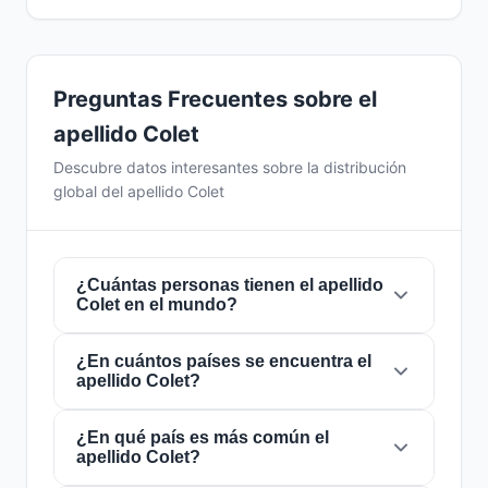
Preguntas Frecuentes sobre el
apellido Colet
Descubre datos interesantes sobre la distribución
global del apellido Colet
¿Cuántas personas tienen el apellido
Colet en el mundo?
¿En cuántos países se encuentra el
Actualmente hay aproximadamente
3.382
apellido Colet?
personas
con el apellido
Colet
en todo el
mundo. Esto significa que aproximadamente 1
de cada
¿En qué país es más común el
2,365,464 personas
en el mundo
El apellido
Colet
está presente en
36 países
apellido Colet?
lleva este apellido. Se encuentra presente en
de todo el mundo. Esto lo clasifica como un
36 países
, lo que refleja su distribución global.