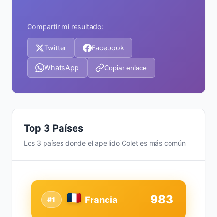
Compartir mi resultado:
Twitter
Facebook
WhatsApp
Copiar enlace
Top 3 Países
Los 3 países donde el apellido Colet es más común
983
Francia
#1