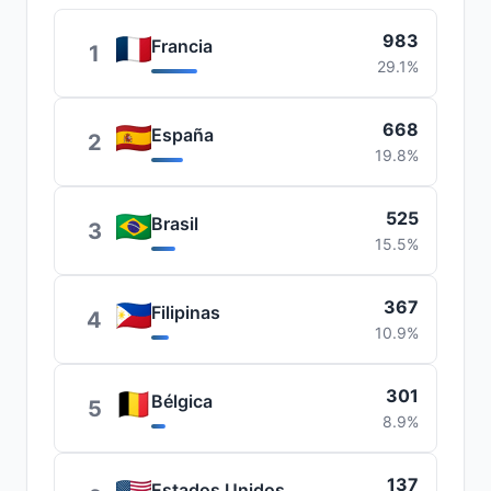
983
Francia
1
29.1%
668
España
2
19.8%
525
Brasil
3
15.5%
367
Filipinas
4
10.9%
301
Bélgica
5
8.9%
137
Estados Unidos