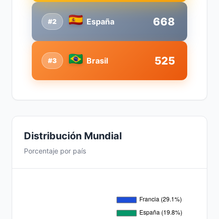
668
España
#2
525
Brasil
#3
Distribución Mundial
Porcentaje por país