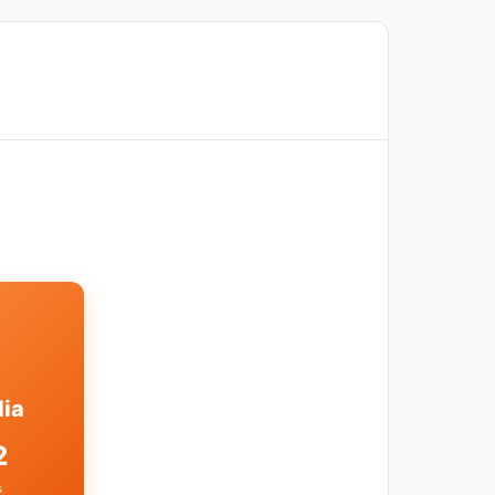
lia
2
s