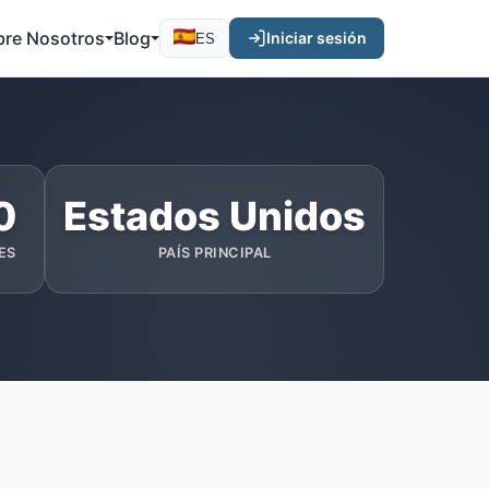
bre Nosotros
Blog
Iniciar sesión
ES
0
Estados Unidos
ES
PAÍS PRINCIPAL