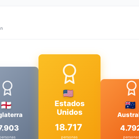
ún
Estados
Unidos
glaterra
Austra
18.717
7.903
4.79
personas
personas
persona