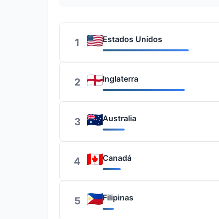
Estados Unidos
1
Inglaterra
2
Australia
3
Canadá
4
Filipinas
5