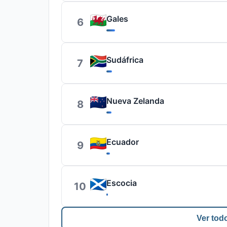
Gales
6
Sudáfrica
7
Nueva Zelanda
8
Ecuador
9
Escocia
10
Ver todo