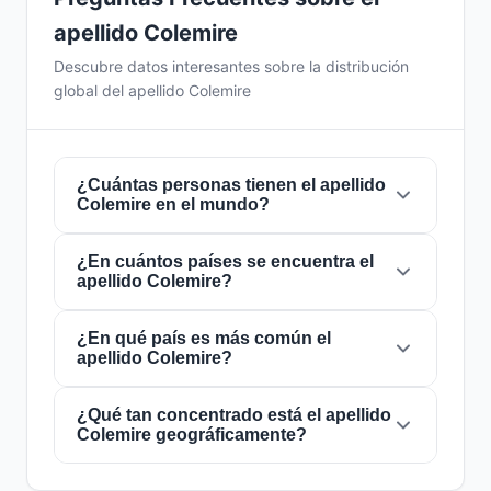
apellido Colemire
Descubre datos interesantes sobre la distribución
global del apellido Colemire
¿Cuántas personas tienen el apellido
Colemire en el mundo?
¿En cuántos países se encuentra el
Actualmente hay aproximadamente
122
apellido Colemire?
personas
con el apellido
Colemire
en todo el
mundo. Esto significa que aproximadamente 1
de cada
¿En qué país es más común el
65,573,770 personas
en el mundo
El apellido
Colemire
está presente en
1 países
apellido Colemire?
lleva este apellido. Se encuentra presente en
1
de todo el mundo. Esto lo clasifica como un
países
, lo que refleja su distribución global.
apellido de alcance
local
. Su presencia en
múltiples países indica patrones históricos de
¿Qué tan concentrado está el apellido
El apellido
Colemire
es más común en
Colemire geográficamente?
migración y dispersión familiar a lo largo de los
Estados Unidos
, donde lo portan
siglos.
aproximadamente
122 personas
. Esto