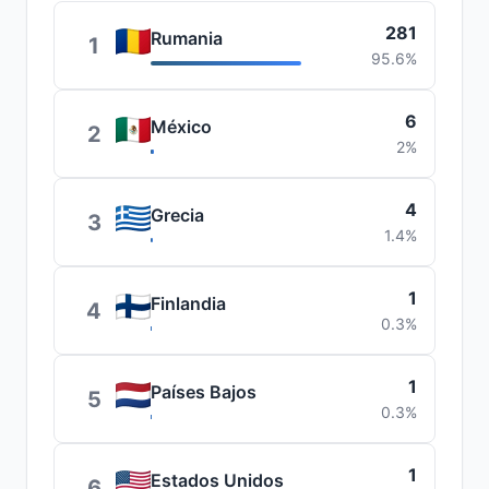
281
Rumania
1
95.6%
6
México
2
2%
4
Grecia
3
1.4%
1
Finlandia
4
0.3%
1
Países Bajos
5
0.3%
1
Estados Unidos
6