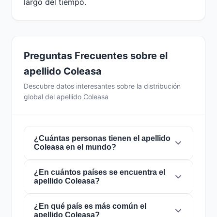
largo del tiempo.
Preguntas Frecuentes sobre el
apellido Coleasa
Descubre datos interesantes sobre la distribución
global del apellido Coleasa
¿Cuántas personas tienen el apellido
Coleasa en el mundo?
¿En cuántos países se encuentra el
Actualmente hay aproximadamente
294
apellido Coleasa?
personas
con el apellido
Coleasa
en todo el
mundo. Esto significa que aproximadamente 1
de cada
¿En qué país es más común el
27,210,884 personas
en el mundo
El apellido
Coleasa
está presente en
6 países
apellido Coleasa?