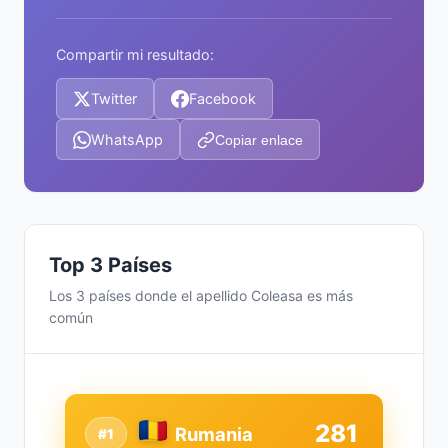
Compartir mi resultado:
Twitter
Facebook
WhatsApp
Copiar enlace
Top 3 Países
Los 3 países donde el apellido Coleasa es más
común
281
Rumania
#1