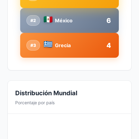
6
México
#2
4
Grecia
#3
Distribución Mundial
Porcentaje por país