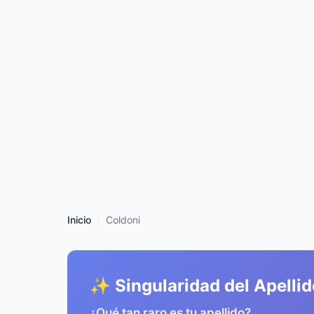
Inicio
Coldoni
✨ Singularidad del Apellid
¿Qué tan raro es tu apellido?