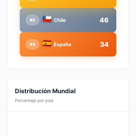
46
Chile
#2
34
España
#3
Distribución Mundial
Porcentaje por país