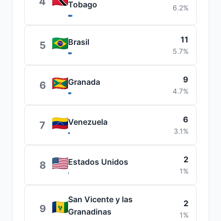
4
Tobago
6.2%
11
Brasil
5
5.7%
9
Granada
6
4.7%
6
Venezuela
7
3.1%
2
Estados Unidos
8
1%
San Vicente y las
2
9
Granadinas
1%