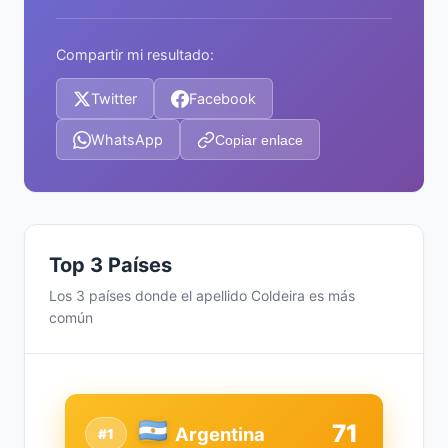
Compartir mi resultado:
Twitter
Facebook
WhatsApp
Copiar enlace
Top 3 Países
Los 3 países donde el apellido Coldeira es más
común
71
Argentina
#1