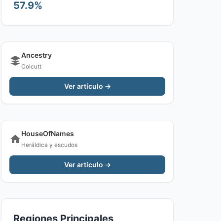
57.9%
Ancestry
Colcutt
Ver artículo →
HouseOfNames
Heráldica y escudos
Ver artículo →
Regiones Principales