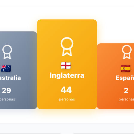
Inglaterra
stralia
Espa
44
29
2
personas
personas
persona