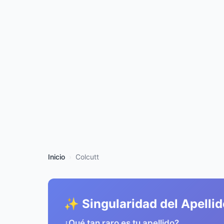
Inicio
Colcutt
✨ Singularidad del Apellid
¿Qué tan raro es tu apellido?