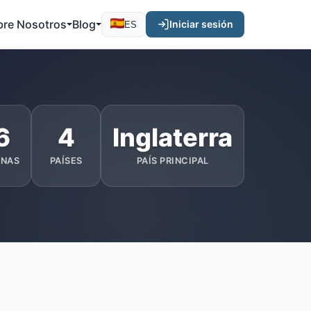
bre Nosotros
Blog
Iniciar sesión
ES
6
4
Inglaterra
ONAS
PAÍSES
PAÍS PRINCIPAL