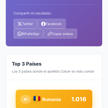
Compartir mi resultado:
Twitter
Facebook
WhatsApp
Copiar enlace
Top 3 Países
Los 3 países donde el apellido Colcer es más común
1.016
Rumania
#1