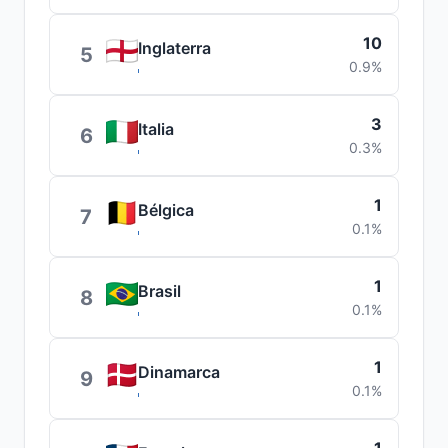
10
Inglaterra
5
0.9%
3
Italia
6
0.3%
1
Bélgica
7
0.1%
1
Brasil
8
0.1%
1
Dinamarca
9
0.1%