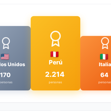
Perú
dos Unidos
Itali
2.214
170
64
personas
personas
persona