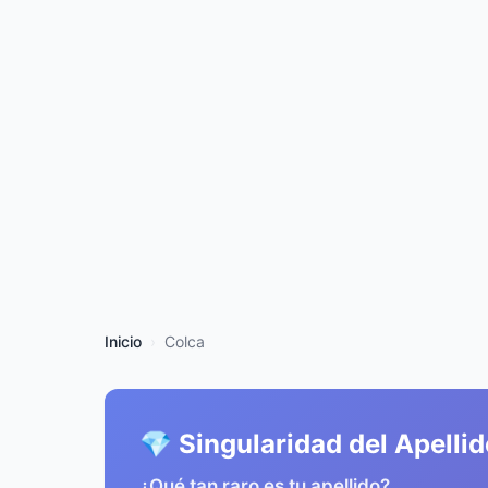
Inicio
Colca
💎 Singularidad del Apelli
¿Qué tan raro es tu apellido?