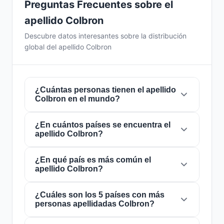
Preguntas Frecuentes sobre el
apellido Colbron
Descubre datos interesantes sobre la distribución
global del apellido Colbron
¿Cuántas personas tienen el apellido
Colbron en el mundo?
¿En cuántos países se encuentra el
Actualmente hay aproximadamente
114
apellido Colbron?
personas
con el apellido
Colbron
en todo el
mundo. Esto significa que aproximadamente 1
de cada
¿En qué país es más común el
70,175,439 personas
en el mundo
El apellido
Colbron
está presente en
7 países
apellido Colbron?
lleva este apellido. Se encuentra presente en
7
de todo el mundo. Esto lo clasifica como un
países
, lo que refleja su distribución global.
apellido de alcance
local
. Su presencia en
múltiples países indica patrones históricos de
¿Cuáles son los 5 países con más
El apellido
Colbron
es más común en
Escocia
,
personas apellidadas Colbron?
migración y dispersión familiar a lo largo de los
donde lo portan aproximadamente
40
siglos.
personas
. Esto representa el
35.1%
del total