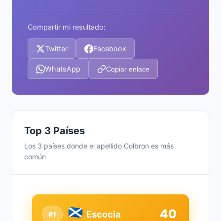
Compartir mi resultado:
Twitter
Facebook
WhatsApp
Copiar enlace
Top 3 Países
Los 3 países donde el apellido Colbron es más
común
40
Escocia
#1