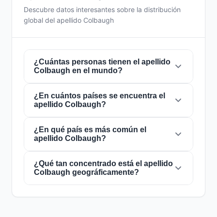
Descubre datos interesantes sobre la distribución
global del apellido Colbaugh
¿Cuántas personas tienen el apellido
Colbaugh en el mundo?
¿En cuántos países se encuentra el
Actualmente hay aproximadamente
628
apellido Colbaugh?
personas
con el apellido
Colbaugh
en todo el
mundo. Esto significa que aproximadamente 1
de cada
¿En qué país es más común el
12,738,854 personas
en el mundo
El apellido
Colbaugh
está presente en
1
apellido Colbaugh?
lleva este apellido. Se encuentra presente en
1
países
de todo el mundo. Esto lo clasifica
países
, lo que refleja su distribución global.
como un apellido de alcance
local
. Su
presencia en múltiples países indica patrones
¿Qué tan concentrado está el apellido
El apellido
Colbaugh
es más común en
Colbaugh geográficamente?
históricos de migración y dispersión familiar a
Estados Unidos
, donde lo portan
lo largo de los siglos.
aproximadamente
628 personas
. Esto
representa el
100%
del total mundial de
El apellido
Colbaugh
tiene un nivel de
personas con este apellido. La alta
concentración
muy concentrado
. El
100%
de