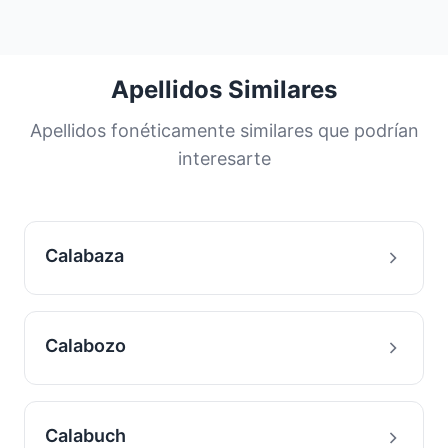
concentración en este país puede deberse a
todas las personas con este apellido se
su origen geográfico o a importantes flujos
encuentran en
Estados Unidos
, su país
migratorios históricos.
principal. Los apellidos más comunes son
compartidos por una gran proporción de la
Apellidos Similares
población. Esta distribución nos ayuda a
comprender los orígenes y la historia
Apellidos fonéticamente similares que podrían
migratoria de las familias con este apellido.
interesarte
Calabaza
Calabozo
Calabuch