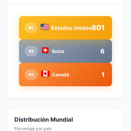
801
Estados Unidos
#1
6
Suiza
#2
1
Canadá
#3
Distribución Mundial
Porcentaje por país