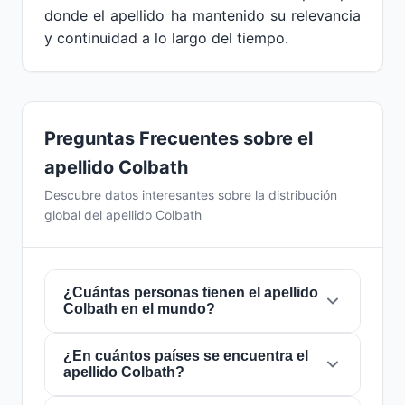
donde el apellido ha mantenido su relevancia
y continuidad a lo largo del tiempo.
Preguntas Frecuentes sobre el
apellido Colbath
Descubre datos interesantes sobre la distribución
global del apellido Colbath
¿Cuántas personas tienen el apellido
Colbath en el mundo?
¿En cuántos países se encuentra el
Actualmente hay aproximadamente
809
apellido Colbath?
personas
con el apellido
Colbath
en todo el
mundo. Esto significa que aproximadamente 1