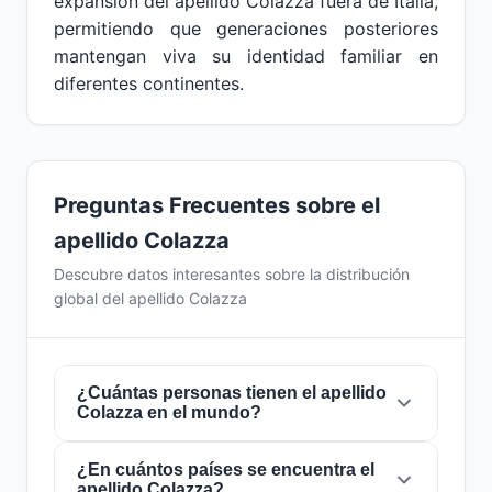
expansión del apellido Colazza fuera de Italia,
permitiendo que generaciones posteriores
mantengan viva su identidad familiar en
diferentes continentes.
Preguntas Frecuentes sobre el
apellido Colazza
Descubre datos interesantes sobre la distribución
global del apellido Colazza
¿Cuántas personas tienen el apellido
Colazza en el mundo?
¿En cuántos países se encuentra el
Actualmente hay aproximadamente
142
apellido Colazza?