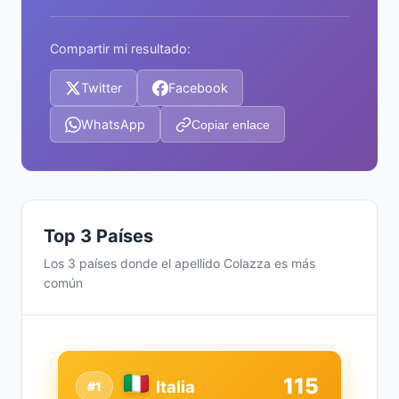
Compartir mi resultado:
Twitter
Facebook
WhatsApp
Copiar enlace
Top 3 Países
Los 3 países donde el apellido Colazza es más
común
115
Italia
#1