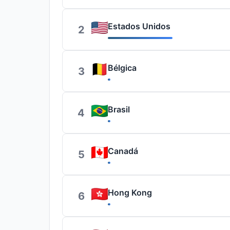
Estados Unidos
2
Bélgica
3
Brasil
4
Canadá
5
Hong Kong
6