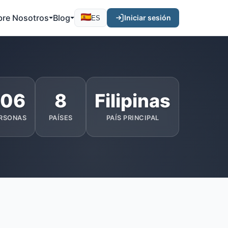
bre Nosotros
Blog
Iniciar sesión
ES
106
8
Filipinas
RSONAS
PAÍSES
PAÍS PRINCIPAL