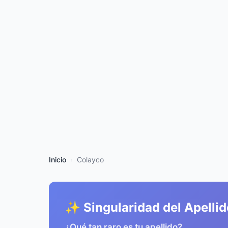
Inicio
Colayco
✨ Singularidad del Apellid
¿Qué tan raro es tu apellido?