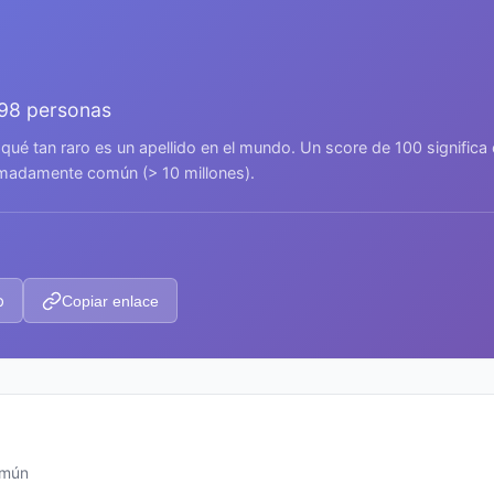
698 personas
 qué tan raro es un apellido en el mundo. Un score de 100 signific
remadamente común (> 10 millones).
p
Copiar enlace
omún