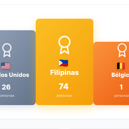
Filipinas
dos Unidos
Bélgi
74
26
1
personas
personas
persona